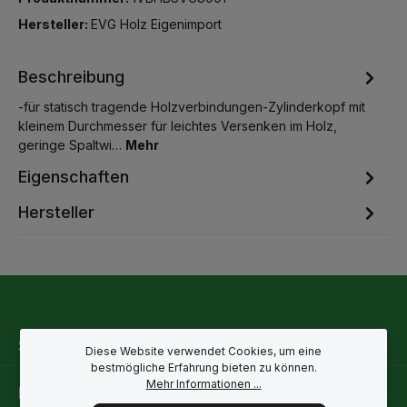
Hersteller:
EVG Holz Eigenimport
Beschreibung
-für statisch tragende Holzverbindungen-Zylinderkopf mit
kleinem Durchmesser für leichtes Versenken im Holz,
geringe Spaltwi…
Mehr
Eigenschaften
Hersteller
Service-Hotline
Diese Website verwendet Cookies, um eine
bestmögliche Erfahrung bieten zu können.
Mehr Informationen ...
Rechtliche Hinweise