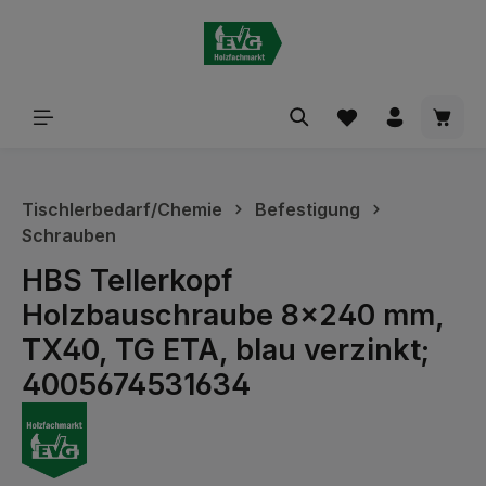
alt springen
Waren
Tischlerbedarf/Chemie
Befestigung
Schrauben
HBS Tellerkopf
Holzbauschraube 8x240 mm,
TX40, TG ETA, blau verzinkt;
4005674531634