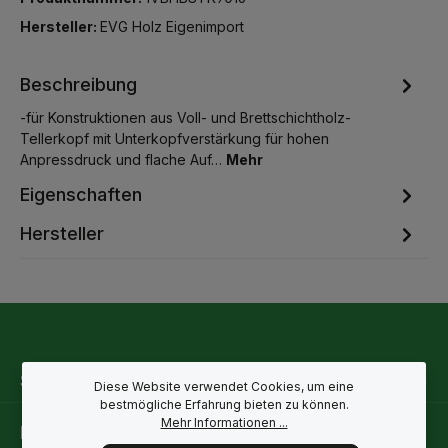
Hersteller:
EVG Holz Eigenimport
Beschreibung
-für Konstruktionen aus Voll- und Brettschichtholz-
Tellerkopf mit Unterkopfverstärkung für hohen
Anpressdruck und flache Auf…
Mehr
Eigenschaften
Hersteller
Service-Hotline
Diese Website verwendet Cookies, um eine
bestmögliche Erfahrung bieten zu können.
Mehr Informationen ...
Rechtliche Hinweise