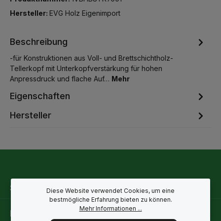
Hersteller:
EVG Holz Eigenimport
Beschreibung
-für Konstruktionen aus Voll- und Brettschichtholz-
Tellerkopf mit Unterkopfverstärkung für hohen
Anpressdruck und flache Auf…
Mehr
Eigenschaften
Hersteller
Service-Hotline
Diese Website verwendet Cookies, um eine
bestmögliche Erfahrung bieten zu können.
Mehr Informationen ...
Rechtliche Hinweise