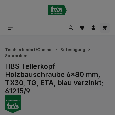
alt springen
Waren
Tischlerbedarf/Chemie
Befestigung
Schrauben
HBS Tellerkopf
Holzbauschraube 6x80 mm,
TX30, TG, ETA, blau verzinkt;
61215/9