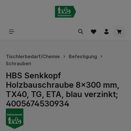
alt springen
Waren
Tischlerbedarf/Chemie
Befestigung
Schrauben
HBS Senkkopf
Holzbauschraube 8x300 mm,
TX40, TG, ETA, blau verzinkt;
4005674530934