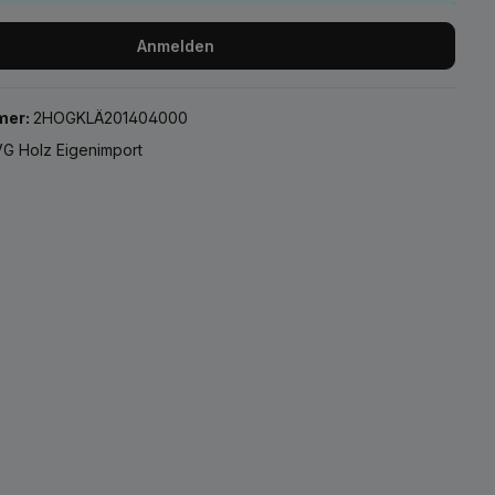
Anmelden
mer:
2HOGKLÄ201404000
G Holz Eigenimport