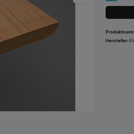
Produktnum
Hersteller:
EV
r