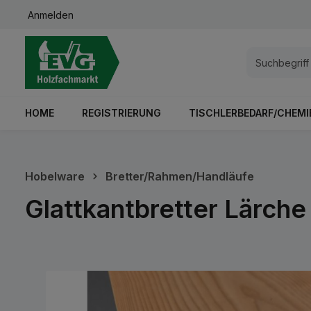
Anmelden
springen
Zur Hauptnavigation springen
HOME
REGISTRIERUNG
TISCHLERBEDARF/CHEMI
Hobelware
Bretter/Rahmen/Handläufe
Glattkantbretter Lärc
Bildergalerie überspringen