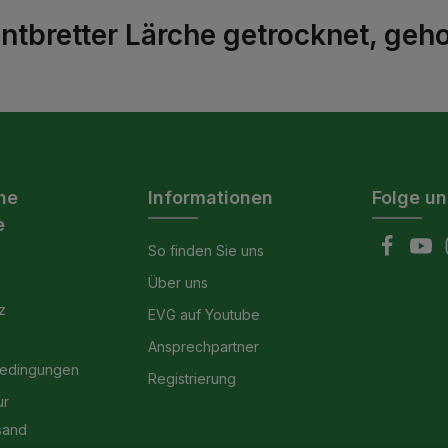
antbretter Lärche getrocknet, g
he
Informationen
Folge un
e
So finden Sie uns
Über uns
z
EVG auf Youtube
Ansprechpartner
bedingungen
Registrierung
ur
sand