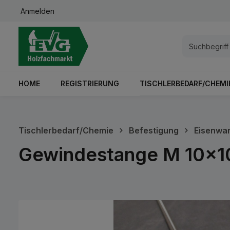
Anmelden
springen
Zur Hauptnavigation springen
HOME
REGISTRIERUNG
TISCHLERBEDARF/CHEMI
Tischlerbedarf/Chemie
Befestigung
Eisenwa
Gewindestange M 10x10
Bildergalerie überspringen