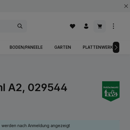
Warenkorb enth
BODEN/PANEELE
GARTEN
PLATTENWERKSTOFFE
hl A2, 029544
e werden nach Anmeldung angezeigt