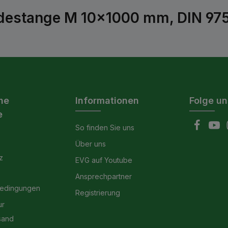
estange M 10x1000 mm, DIN 975,
he
Informationen
Folge un
e
So finden Sie uns
Über uns
z
EVG auf Youtube
Ansprechpartner
bedingungen
Registrierung
ur
sand