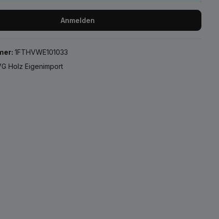
Anmelden
mer:
1FTHVWE101033
G Holz Eigenimport