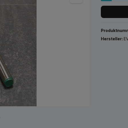
Produktnum
Hersteller:
EV
r