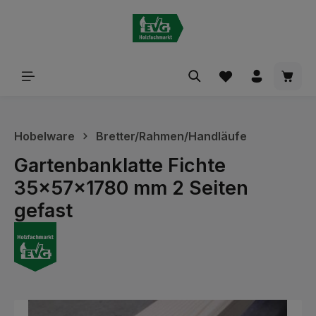
alt springen
Waren
Hobelware
Bretter/Rahmen/Handläufe
Gartenbanklatte Fichte
35x57x1780 mm 2 Seiten
gefast
Bildergalerie überspringen