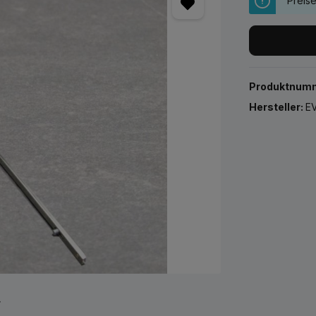
Preis
Produktnum
Hersteller:
EV
r