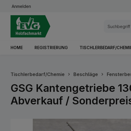
Anmelden
springen
Zur Hauptnavigation springen
HOME
REGISTRIERUNG
TISCHLERBEDARF/CHEMI
Tischlerbedarf/Chemie
Beschläge
Fensterbe
GSG Kantengetriebe 13
Abverkauf / Sonderprei
Bildergalerie überspringen