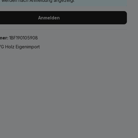
e werden nach Anmeldung angezeigt
Anmelden
mer:
1BF190105908
G Holz Eigenimport