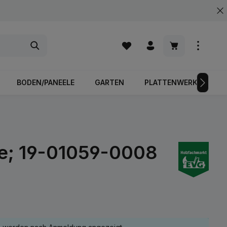
Warenkorb enth
BODEN/PANEELE
GARTEN
PLATTENWERKSTOFFE
e; 19-01059-0008