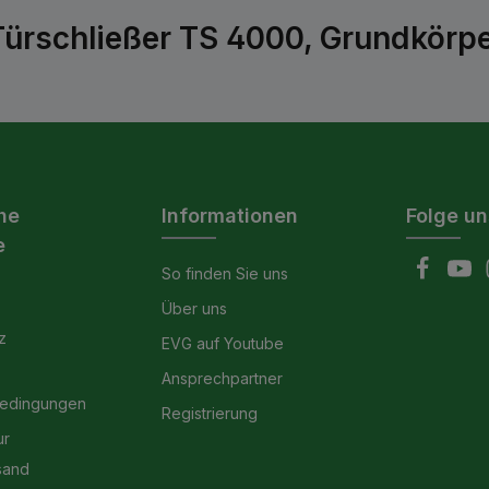
rschließer TS 4000, Grundkörper
he
Informationen
Folge un
e
So finden Sie uns
Über uns
z
EVG auf Youtube
Ansprechpartner
bedingungen
Registrierung
ur
sand