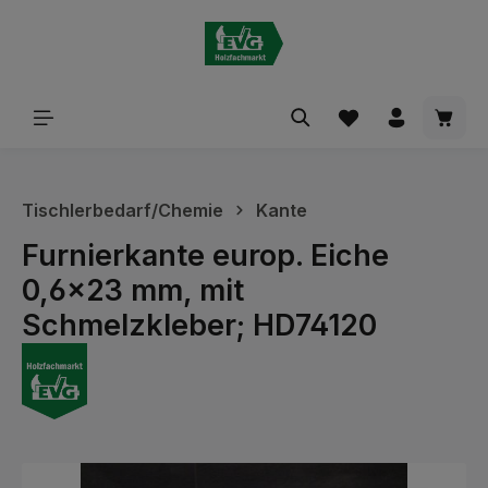
alt springen
Waren
Tischlerbedarf/Chemie
Kante
Furnierkante europ. Eiche
0,6x23 mm, mit
Schmelzkleber; HD74120
Bildergalerie überspringen