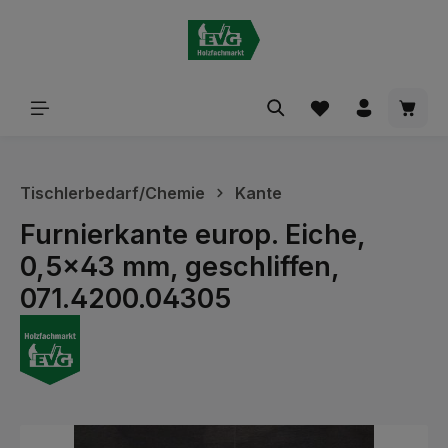
alt springen
Waren
Tischlerbedarf/Chemie
Kante
Furnierkante europ. Eiche,
0,5x43 mm, geschliffen,
071.4200.04305
Bildergalerie überspringen