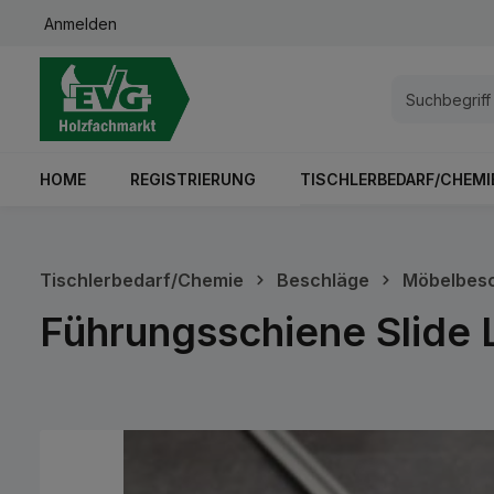
Anmelden
springen
Zur Hauptnavigation springen
HOME
REGISTRIERUNG
TISCHLERBEDARF/CHEMI
Tischlerbedarf/Chemie
Beschläge
Möbelbes
Führungsschiene Slide 
Bildergalerie überspringen