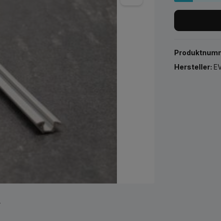
Produktnum
Hersteller:
EV
r