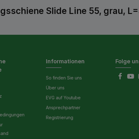
sschiene Slide Line 55, grau, L
he
Informationen
Folge un
e
So finden Sie uns
Über uns
z
EVG auf Youtube
Ansprechpartner
bedingungen
Registrierung
ur
sand