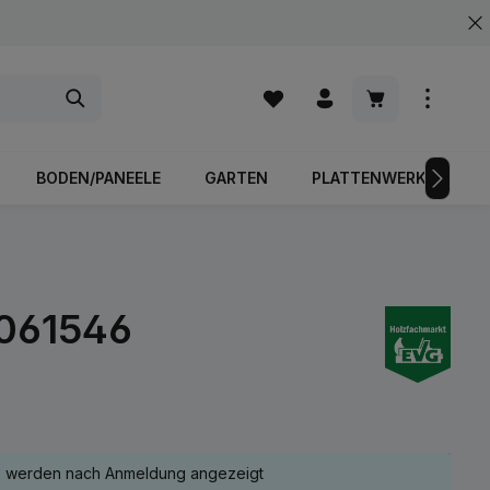
Warenkorb enth
BODEN/PANEELE
GARTEN
PLATTENWERKSTOFFE
0061546
e werden nach Anmeldung angezeigt