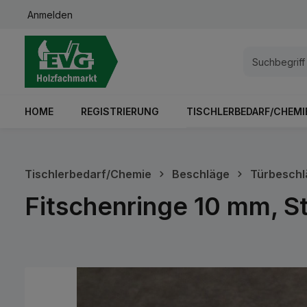
Anmelden
springen
Zur Hauptnavigation springen
HOME
REGISTRIERUNG
TISCHLERBEDARF/CHEMI
Tischlerbedarf/Chemie
Beschläge
Türbeschl
Fitschenringe 10 mm, St
Bildergalerie überspringen