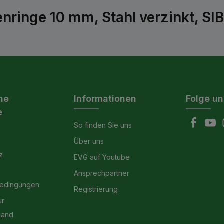
nringe 10 mm, Stahl verzinkt, SIB
he
Informationen
Folge un
e
So finden Sie uns
Über uns
z
EVG auf Youtube
Ansprechpartner
bedingungen
Registrierung
ur
sand