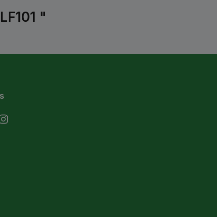
LF101 "
s