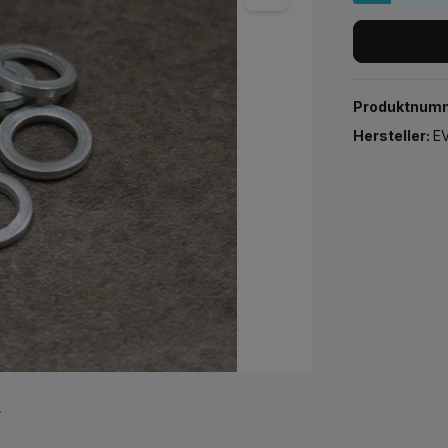
Produktnum
Hersteller:
EV
r