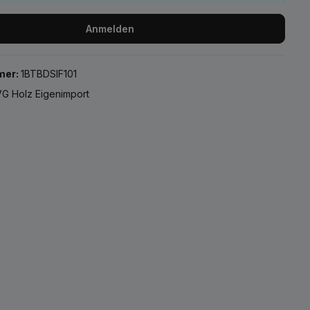
Anmelden
mer:
1BTBDSIF101
G Holz Eigenimport