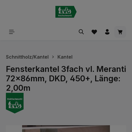
alt springen
Waren
Schnittholz/Kantel
Kantel
Fensterkantel 3fach vl. Meranti
72x86mm, DKD, 450+, Länge:
2,00m
Bildergalerie überspringen