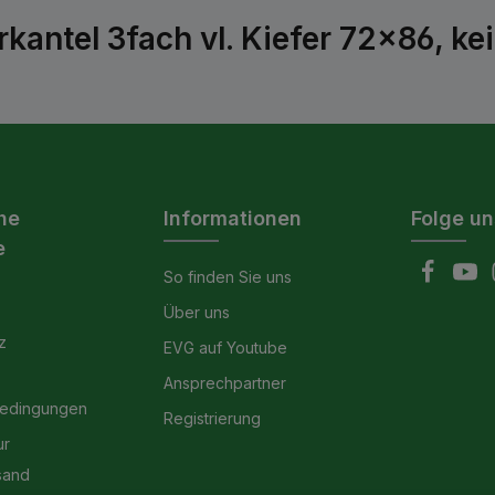
antel 3fach vl. Kiefer 72x86, ke
he
Informationen
Folge un
e
So finden Sie uns
Über uns
z
EVG auf Youtube
Ansprechpartner
bedingungen
Registrierung
ur
sand