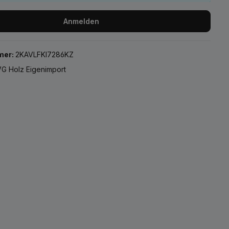
Anmelden
mer:
2KAVLFKI7286KZ
G Holz Eigenimport