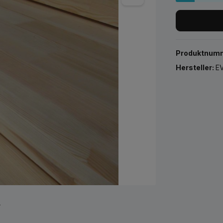
Produktnum
Hersteller:
EV
r