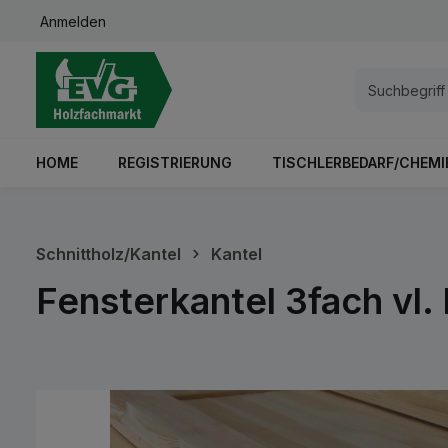
Anmelden
springen
Zur Hauptnavigation springen
HOME
REGISTRIERUNG
TISCHLERBEDARF/CHEMI
Schnittholz/Kantel
Kantel
Fensterkantel 3fach vl.
Bildergalerie überspringen