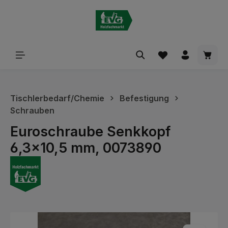
alt springen
Waren
Tischlerbedarf/Chemie
Befestigung
Schrauben
Euroschraube Senkkopf
6,3x10,5 mm, 0073890
Bildergalerie überspringen