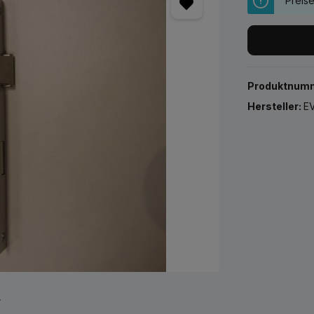
Preis
Produktnum
Hersteller:
EV
r