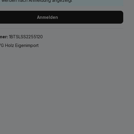
e werden nach Anmeldung angezeigt
Anmelden
mer:
1BTSLSS2255120
G Holz Eigenimport