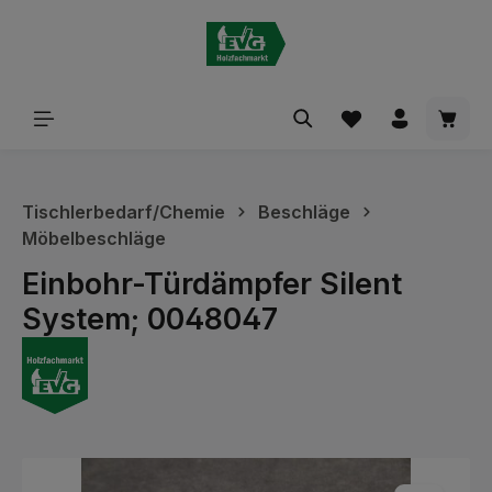
alt springen
Waren
Tischlerbedarf/Chemie
Beschläge
Möbelbeschläge
Einbohr-Türdämpfer Silent
System; 0048047
Bildergalerie überspringen