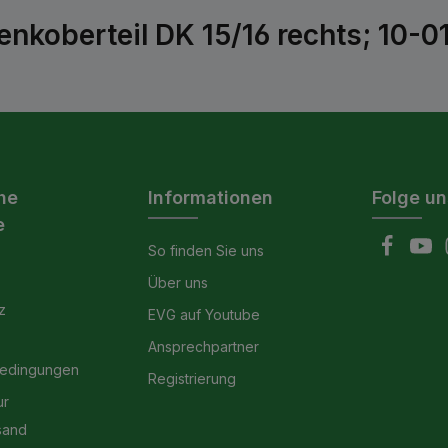
nkoberteil DK 15/16 rechts; 10-0
he
Informationen
Folge un
e
So finden Sie uns
Über uns
z
EVG auf Youtube
Ansprechpartner
bedingungen
Registrierung
ur
sand