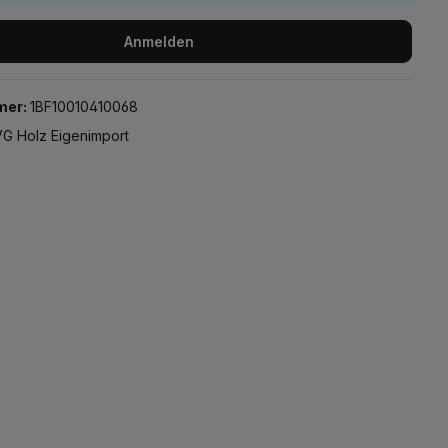
Anmelden
mer:
1BF10010410068
G Holz Eigenimport