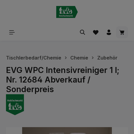
alt springen
Waren
Tischlerbedarf/Chemie
Chemie
Zubehör
EVG WPC Intensivreiniger 1 l;
Nr. 12684 Abverkauf /
Sonderpreis
Bildergalerie überspringen