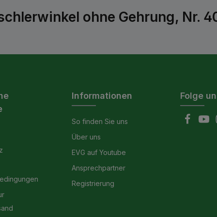
schlerwinkel ohne Gehrung, Nr. 4
he
Informationen
Folge un
e
So finden Sie uns
Über uns
z
EVG auf Youtube
Ansprechpartner
bedingungen
Registrierung
ur
sand