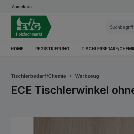
Anmelden
springen
Zur Hauptnavigation springen
HOME
REGISTRIERUNG
TISCHLERBEDARF/CHEMI
Tischlerbedarf/Chemie
Werkzeug
ECE Tischlerwinkel ohn
Bildergalerie überspringen