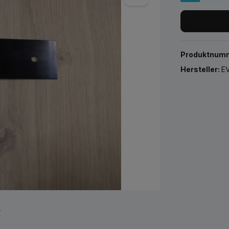
Produktnum
Hersteller:
EV
r