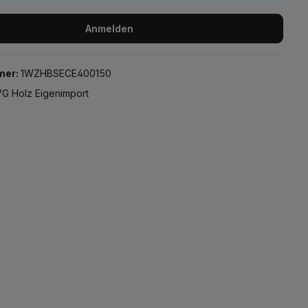
Anmelden
mer:
1WZHBSECE400150
G Holz Eigenimport