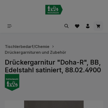
alt springen
Waren
Tischlerbedarf/Chemie
Drückergarnituren und Zubehör
Drückergarnitur "Doha-R", BB,
Edelstahl satiniert, 88.02.4900
Bildergalerie überspringen