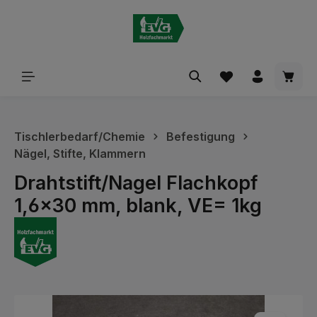
alt springen
Waren
Tischlerbedarf/Chemie
Befestigung
Nägel, Stifte, Klammern
Drahtstift/Nagel Flachkopf
1,6x30 mm, blank, VE= 1kg
Bildergalerie überspringen