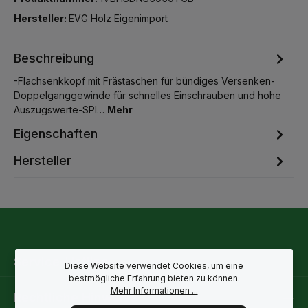
Hersteller:
EVG Holz Eigenimport
Beschreibung
-Flachsenkkopf mit Frästaschen für bündiges Versenken-
Doppelganggewinde für schnelles Einschrauben und hohe
Auszugswerte-SPI…
Mehr
Eigenschaften
Hersteller
Service-Hotline
Diese Website verwendet Cookies, um eine
bestmögliche Erfahrung bieten zu können.
Mehr Informationen ...
Rechtliche Hinweise