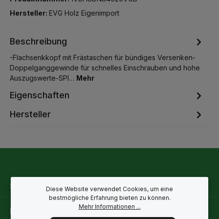
Hersteller:
EVG Holz Eigenimport
Beschreibung
-Flachsenkkopf mit Frästaschen für bündiges Versenken-
Doppelganggewinde für schnelles Einschrauben und hohe
Auszugswerte-SPI…
Mehr
Eigenschaften
Hersteller
Service-Hotline
Diese Website verwendet Cookies, um eine
bestmögliche Erfahrung bieten zu können.
Mehr Informationen ...
Rechtliche Hinweise