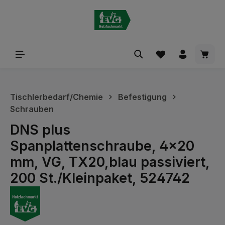
alt springen
Waren
Tischlerbedarf/Chemie
Befestigung
Schrauben
DNS plus
Spanplattenschraube, 4x20
mm, VG, TX20,blau passiviert,
200 St./Kleinpaket, 524742