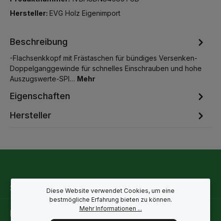
Hersteller:
EVG Holz Eigenimport
Beschreibung
-Flachsenkkopf mit Frästaschen für bündiges Versenken-
Doppelganggewinde für schnelles Einschrauben und hohe
Auszugswerte-SPI…
Mehr
Eigenschaften
Hersteller
Service-Hotline
Diese Website verwendet Cookies, um eine
bestmögliche Erfahrung bieten zu können.
Mehr Informationen ...
Rechtliche Hinweise