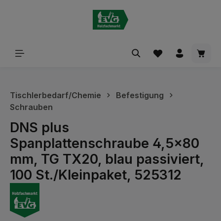
alt springen
Waren
Tischlerbedarf/Chemie
Befestigung
Schrauben
DNS plus
Spanplattenschraube 4,5x80
mm, TG TX20, blau passiviert,
100 St./Kleinpaket, 525312