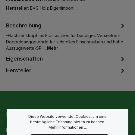
Hersteller:
EVG Holz Eigenimport
Beschreibung
-Flachsenkkopf mit Frästaschen für bündiges Versenken-
Doppelganggewinde für schnelles Einschrauben und hohe
Auszugswerte-SPI…
Mehr
Eigenschaften
Hersteller
Service-Hotline
Diese Website verwendet Cookies, um eine
bestmögliche Erfahrung bieten zu können.
Mehr Informationen ...
Rechtliche Hinweise