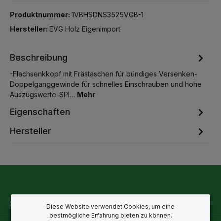
Produktnummer:
1VBHSDNS3525VGB-1
Hersteller:
EVG Holz Eigenimport
Beschreibung
-Flachsenkkopf mit Frästaschen für bündiges Versenken-
Doppelganggewinde für schnelles Einschrauben und hohe
Auszugswerte-SPI…
Mehr
Eigenschaften
Hersteller
Service-Hotline
Diese Website verwendet Cookies, um eine
bestmögliche Erfahrung bieten zu können.