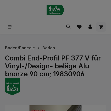
alt springen
Waren
Boden/Paneele
Boden
Combi End-Profil PF 377 V für
Vinyl-/Design- beläge Alu
bronze 90 cm; 19830906
Bildergalerie überspringen