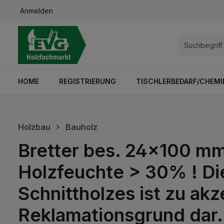
Anmelden
springen
Zur Hauptnavigation springen
HOME
REGISTRIERUNG
TISCHLERBEDARF/CHEMI
Holzbau
Bauholz
Bretter bes. 24x100 mm
Holzfeuchte > 30% ! Die
Schnittholzes ist zu akz
Reklamationsgrund dar.