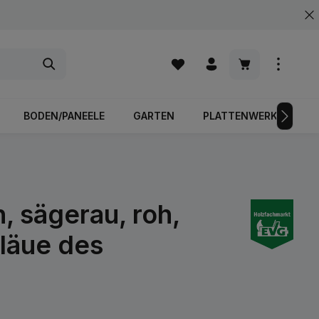
Warenkorb enth
BODEN/PANEELE
GARTEN
PLATTENWERKSTOFFE
, sägerau, roh,
Bläue des