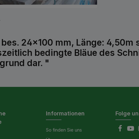
r
 bes. 24x100 mm, Länge: 4,50m s
zeitlich bedingte Bläue des Schni
grund dar. "
he
Informationen
Folge un
e
So finden Sie uns