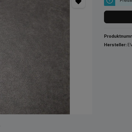
Preis
Produktnum
Hersteller:
EV
r