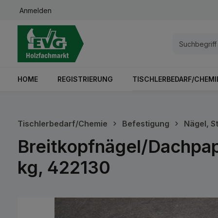
Anmelden
springen
Zur Hauptnavigation springen
HOME
REGISTRIERUNG
TISCHLERBEDARF/CHEMI
Tischlerbedarf/Chemie
Befestigung
Nägel, S
Breitkopfnägel/Dachpap
kg, 422130
Bildergalerie überspringen