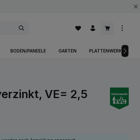
Warenkorb enth
BODEN/PANEELE
GARTEN
PLATTENWERKSTOFFE
rzinkt, VE= 2,5