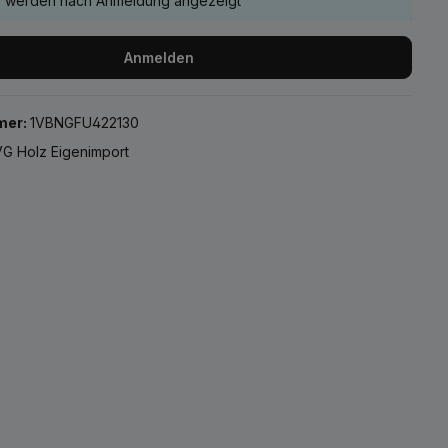
e werden nach Anmeldung angezeigt
Anmelden
mer:
1VBNGFU422130
G Holz Eigenimport