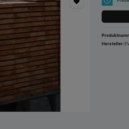
Preis
Produktnum
Hersteller:
EV
r