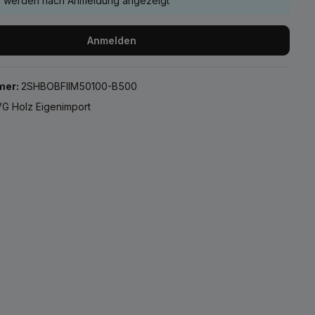
e werden nach Anmeldung angezeigt
Anmelden
mer:
2SHBOBFIIM50100-B500
G Holz Eigenimport