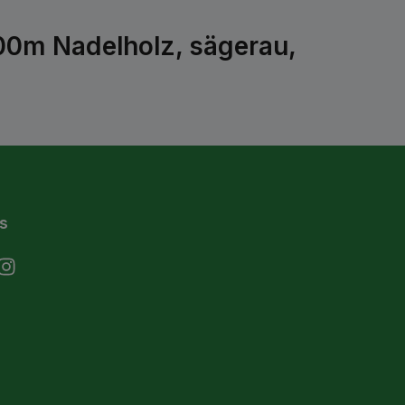
00m Nadelholz, sägerau,
s