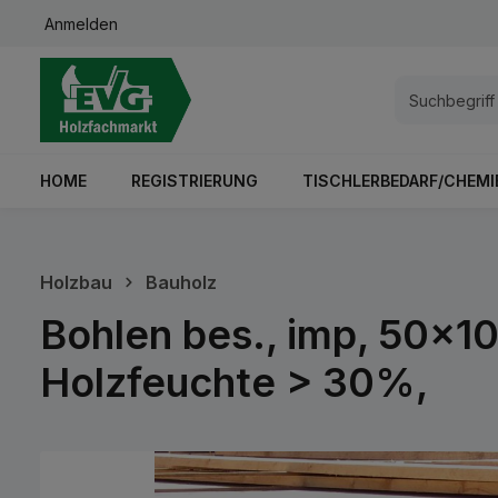
Anmelden
springen
Zur Hauptnavigation springen
HOME
REGISTRIERUNG
TISCHLERBEDARF/CHEMI
Holzbau
Bauholz
Bohlen bes., imp, 50x1
Holzfeuchte > 30%,
Bildergalerie überspringen