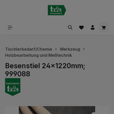
alt springen
Waren
Tischlerbedarf/Chemie
Werkzeug
Holzbearbeitung und Meßtechnik
Besenstiel 24x1220mm;
999088
Bildergalerie überspringen