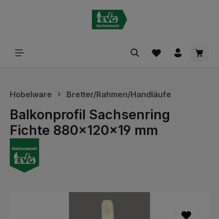
alt springen
Waren
Hobelware
Bretter/Rahmen/Handläufe
Balkonprofil Sachsenring
Fichte 880x120x19 mm
Bildergalerie überspringen