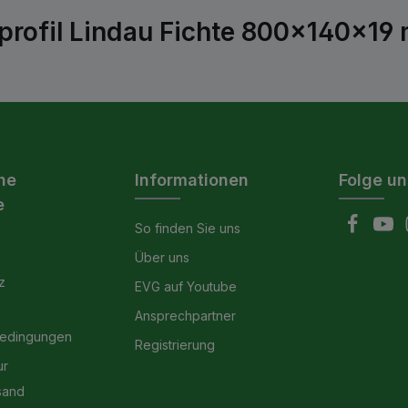
profil Lindau Fichte 800x140x19
he
Informationen
Folge un
e
So finden Sie uns
Über uns
z
EVG auf Youtube
Ansprechpartner
bedingungen
Registrierung
ur
sand