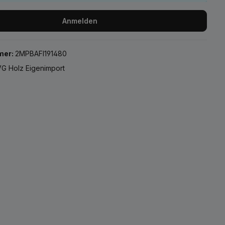
Anmelden
mer:
2MPBAFI191480
G Holz Eigenimport