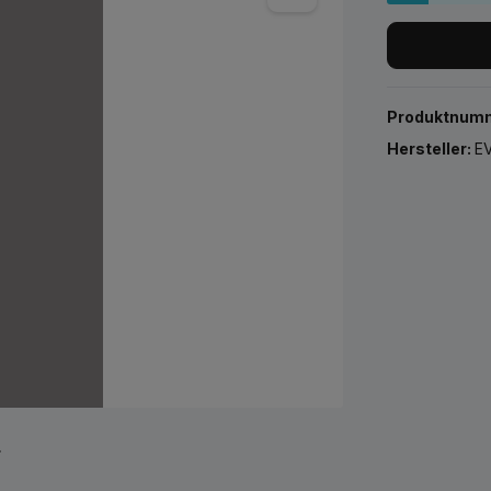
Produktnum
Hersteller:
EV
r