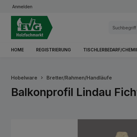
Anmelden
springen
Zur Hauptnavigation springen
HOME
REGISTRIERUNG
TISCHLERBEDARF/CHEMI
Hobelware
Bretter/Rahmen/Handläufe
Balkonprofil Lindau Fi
Bildergalerie überspringen