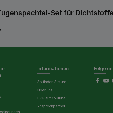
genspachtel-Set für Dichtstoffe 4
e
he
Informationen
Folge un
e
So finden Sie uns
Über uns
z
EVG auf Youtube
Ansprechpartner
bedingungen