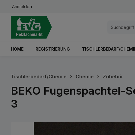
Anmelden
springen
Zur Hauptnavigation springen
HOME
REGISTRIERUNG
TISCHLERBEDARF/CHEMI
Tischlerbedarf/Chemie
Chemie
Zubehör
BEKO Fugenspachtel-Set 
3
Bildergalerie überspringen