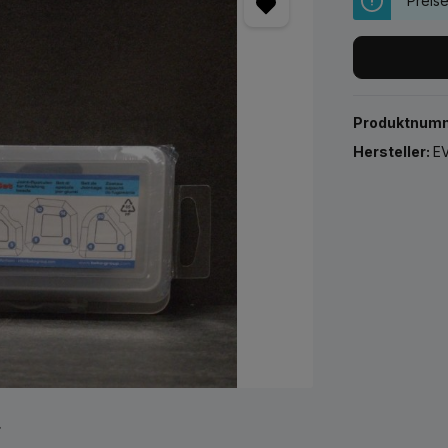
Preis
Produktnum
Hersteller:
EV
r