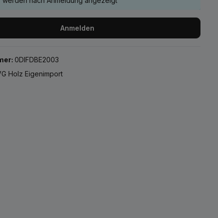
e werden nach Anmeldung angezeigt
Anmelden
mer:
0DIFDBE2003
G Holz Eigenimport