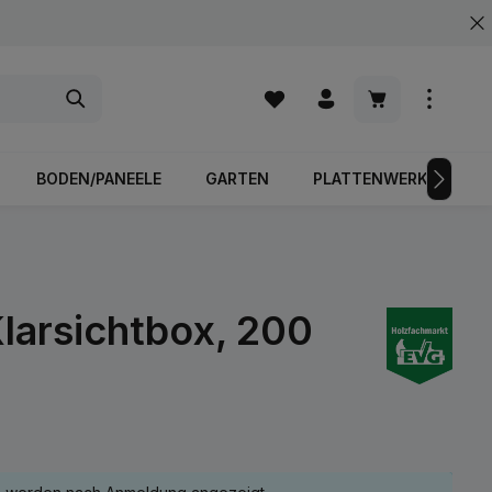
Warenkorb enth
BODEN/PANEELE
GARTEN
PLATTENWERKSTOFFE
Klarsichtbox, 200