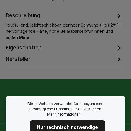
Beschreibung
-gut füllend, leicht schleifbar, geringer Schwund (1 bis 2%)-
hervorragende Härte, hohe Belastbarkeit-für innen und
außen
Mehr
Eigenschaften
Hersteller
Service-Hotline
Diese Website verwendet Cookies, um eine
bestmögliche Erfahrung bieten zu können.
Mehr Informationen ...
Rechtliche Hinweise
Nur technisch notwendige