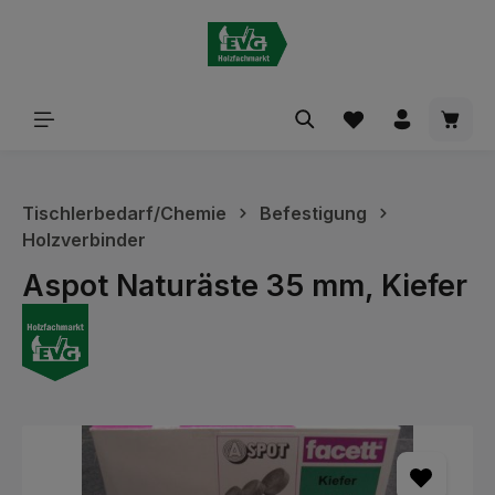
alt springen
Waren
Tischlerbedarf/Chemie
Befestigung
Holzverbinder
Aspot Naturäste 35 mm, Kiefer
Bildergalerie überspringen