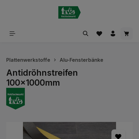
alt springen
Waren
Plattenwerkstoffe
Alu-Fensterbänke
Antidröhnstreifen
100x1000mm
Bildergalerie überspringen