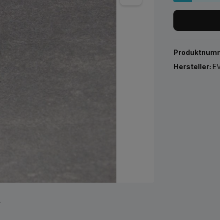
Produktnum
Hersteller:
EV
r