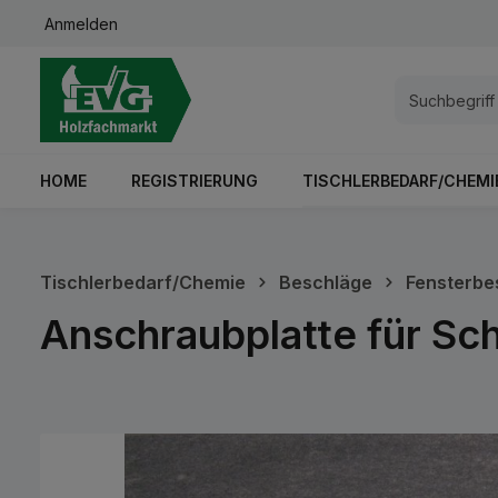
Anmelden
springen
Zur Hauptnavigation springen
HOME
REGISTRIERUNG
TISCHLERBEDARF/CHEMI
Tischlerbedarf/Chemie
Beschläge
Fensterbe
Anschraubplatte für Sc
Bildergalerie überspringen