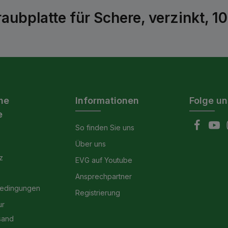
ubplatte für Schere, verzinkt, 
he
Informationen
Folge un
e
So finden Sie uns
Über uns
z
EVG auf Youtube
Ansprechpartner
bedingungen
Registrierung
ur
sand