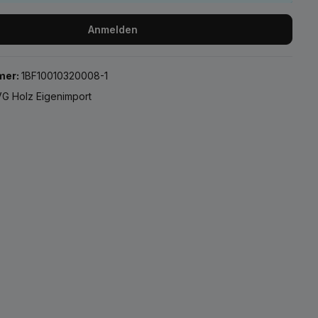
Anmelden
mer:
1BF10010320008-1
G Holz Eigenimport