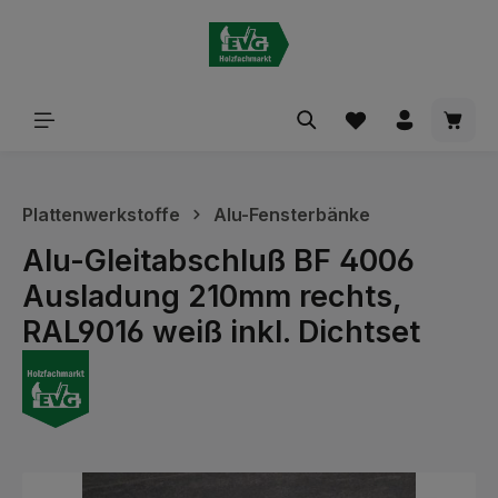
alt springen
Waren
Plattenwerkstoffe
Alu-Fensterbänke
Alu-Gleitabschluß BF 4006
Ausladung 210mm rechts,
RAL9016 weiß inkl. Dichtset
Bildergalerie überspringen