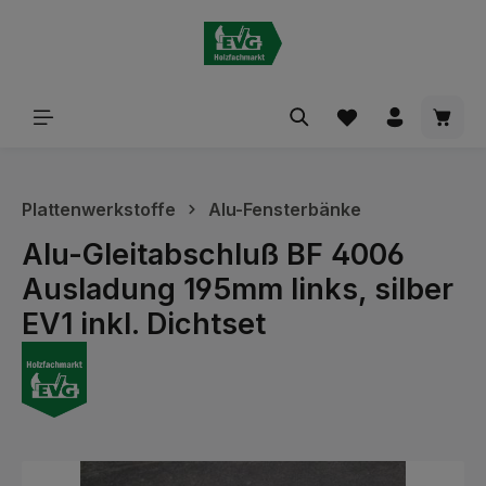
alt springen
Waren
Plattenwerkstoffe
Alu-Fensterbänke
Alu-Gleitabschluß BF 4006
Ausladung 195mm links, silber
EV1 inkl. Dichtset
Bildergalerie überspringen