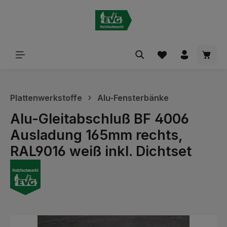
alt springen
Waren
Plattenwerkstoffe
Alu-Fensterbänke
Alu-Gleitabschluß BF 4006
Ausladung 165mm rechts,
RAL9016 weiß inkl. Dichtset
Bildergalerie überspringen