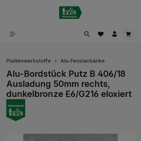
alt springen
Waren
Plattenwerkstoffe
Alu-Fensterbänke
Alu-Bordstück Putz B 406/18
Ausladung 50mm rechts,
dunkelbronze E6/G216 eloxiert
Bildergalerie überspringen