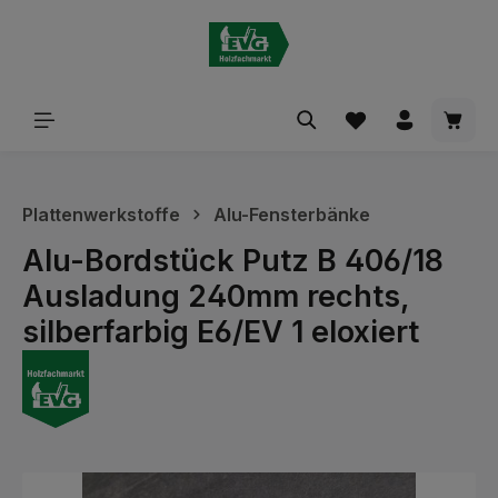
alt springen
Waren
Plattenwerkstoffe
Alu-Fensterbänke
Alu-Bordstück Putz B 406/18
Ausladung 240mm rechts,
silberfarbig E6/EV 1 eloxiert
Bildergalerie überspringen