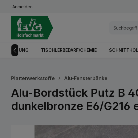
Anmelden
springen
Zur Hauptnavigation springen
GISTRIERUNG
TISCHLERBEDARF/CHEMIE
SCHNITTHOL
Plattenwerkstoffe
Alu-Fensterbänke
Alu-Bordstück Putz B 4
dunkelbronze E6/G216 e
Bildergalerie überspringen