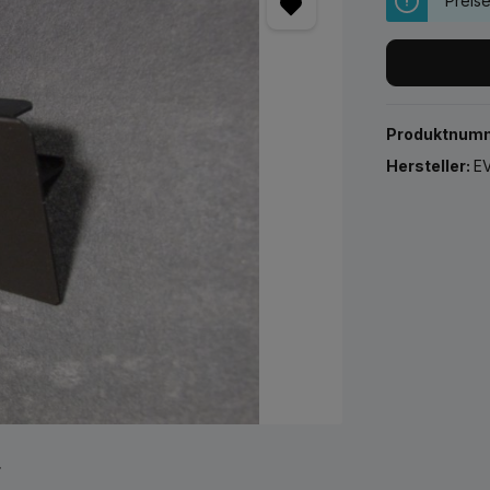
Preis
Produktnum
Hersteller:
EV
r