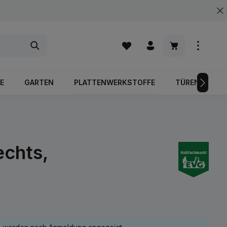
Warenkorb enth
E
GARTEN
PLATTENWERKSTOFFE
TÜREN
echts,