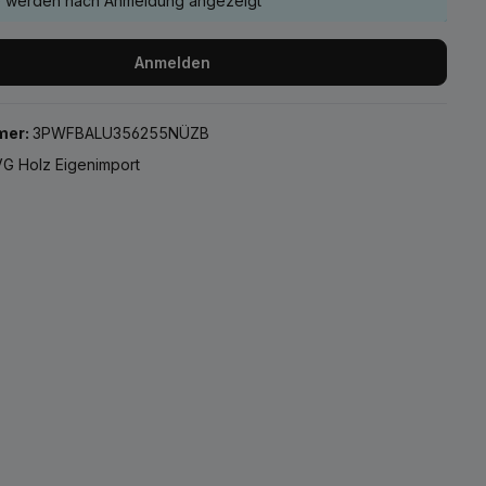
e werden nach Anmeldung angezeigt
Anmelden
mer:
3PWFBALU356255NÜZB
G Holz Eigenimport