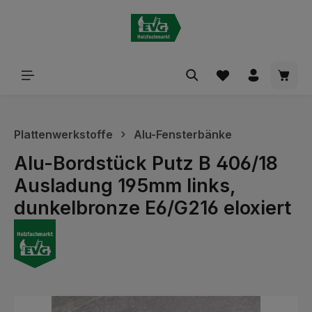
alt springen
Waren
Plattenwerkstoffe
Alu-Fensterbänke
Alu-Bordstück Putz B 406/18
Ausladung 195mm links,
dunkelbronze E6/G216 eloxiert
Bildergalerie überspringen