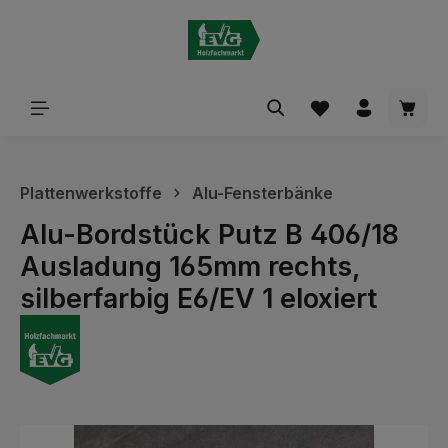
alt springen
Waren
Plattenwerkstoffe
Alu-Fensterbänke
Alu-Bordstück Putz B 406/18
Ausladung 165mm rechts,
silberfarbig E6/EV 1 eloxiert
Bildergalerie überspringen