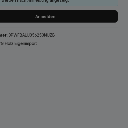
e werden nach Anmeldung angezeigt
Anmelden
mer:
3PWFBALU356253NÜZB
G Holz Eigenimport