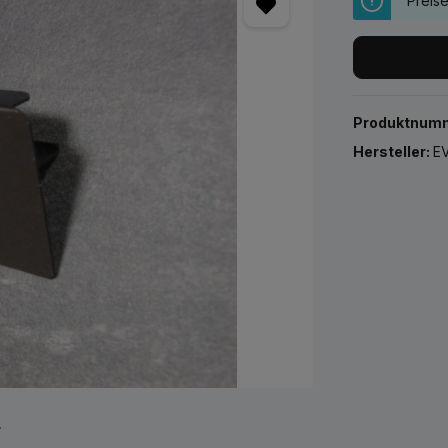
Preis
Produktnum
Hersteller:
EV
r