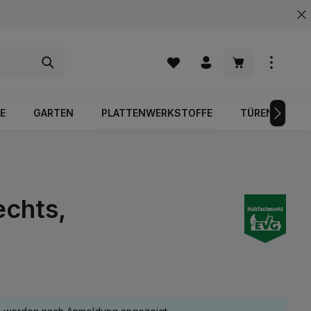
Warenkorb enth
E
GARTEN
PLATTENWERKSTOFFE
TÜREN
echts,