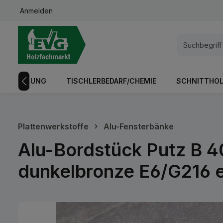
Anmelden
springen
Zur Hauptnavigation springen
GISTRIERUNG
TISCHLERBEDARF/CHEMIE
SCHNITTHOL
Plattenwerkstoffe
Alu-Fensterbänke
Alu-Bordstück Putz B 4
dunkelbronze E6/G216 e
Bildergalerie überspringen