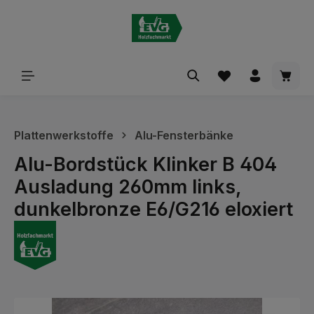
alt springen
Waren
Plattenwerkstoffe
Alu-Fensterbänke
Alu-Bordstück Klinker B 404
Ausladung 260mm links,
dunkelbronze E6/G216 eloxiert
Bildergalerie überspringen